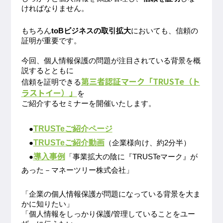
ければなりません。
もちろん
toBビジネスの取引拡大
においても、信頼の
証明が重要です。
今回、個人情報保護の問題が注目されている背景を概
説するとともに
第三者認証マーク「TRUSTe（ト
信頼を証明できる
ラストイー）」
を
ご紹介するセミナーを開催いたします。
TRUSTeご紹介ページ
●
TRUSTeご紹介動画
●
（企業様向け、約2分半）
導入事例
●
「事業拡大の陰に『TRUSTeマーク』が
あった－マネーツリー株式会社」
「企業の個人情報保護が問題になっている背景を大ま
かに知りたい」
「個人情報をしっかり保護/管理していることをユー