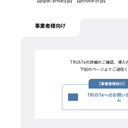
【@jpac-privacy.jp】【@truste.or.jp】
事業者様向け
TRUSTeの詳細のご確認、導
下記のページよりご送信く
TRUSTeへのお問
ム