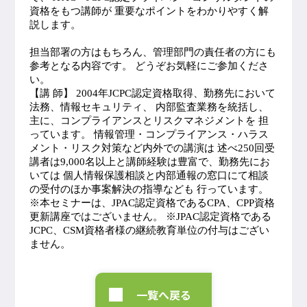
資格をもつ講師が 重要なポイントをわかりやすく解
説します。
担当部署の方はもちろん、管理部門の責任者の方にも
参考となる内容です。 どうぞお気軽にご参加くださ
い。
【講 師】 2004年JCPC認定資格取得、勤務先において
法務、情報セキュリティ、 内部監査業務を統括し、
主に、コンプライアンスとリスクマネジメントを 担
っています。 情報管理・コンプライアンス・ハラス
メント・リスク対策など内外での講演は 述べ250回受
講者は9,000名以上と講師経験は豊富で、勤務先にお
いては 個人情報保護相談と内部通報の窓口にて相談
の受付のほか事案解決の指導なども 行っています。
※本セミナーは、JPAC認定資格であるCPA、CPP資格
更新講座ではございません。 ※JPAC認定資格である
JCPC、CSM資格者様の継続教育単位の付与はござい
ません。
一覧へ戻る