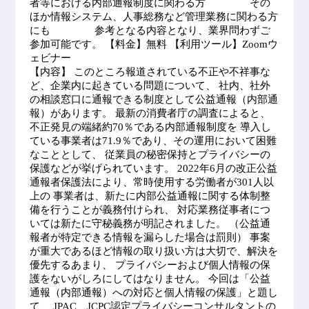
者等における内部通報制度に関わる方 その
ほか情報システム、人事総務など管理業務に関わる方
にも 参考となる内容となり、業界問わずご
参加可能です。 【料金】無料 【利用ツール】Zoomウ
ェビナー
【内容】 このところ報道されている不正や不祥事な
ど、企業内に起きている問題について、 社内、社外
の相談窓口に通報できる制度として公益通報（内部通
報）があります。 最新の消費者庁の調査によると、
不正発見の端緒約70％である内部通報制度を 導入し
ている事業者は71.9％であり、その運用において困難
なこととして、 従業員の秘密保持とプライバシーの
保護などが挙げられています。 2022年6月の改正公益
通報者保護法により、常時使用する労働者が301人以
上の 事業者は、新たに内部公益通報に関する体制整
備を行うことが義務付けられ、 対応業務従事者につ
いては新たに守秘義務が明記されました。 （公益通
報者が特定できる情報を漏らした場合は罰則） 事案
が重大であるほど情報の取り扱い方は大切で、解決を
優先するあまり、 プライバシーおよび個人情報の保
護をないがしろにしてはなりません。 今回は「公益
通報（内部通報）への対応と個人情報の保護」と題し
て、 JPAC JCPC認定プライバシーコンサルタントの