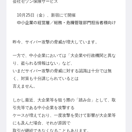
会社セゾン保険サービス
10
25
月
日（金）、新宿にて開催
中小企業の経営層／総務・危機管理部門担当者様向け
昨今、サイバー攻撃の脅威が増大しています。
一方で、中小企業においては「大企業や行政機関と異な
り、盗られる情報はない」など、
いまだサイバー攻撃の脅威に対する認識は十分では無
く、対策も十分講じられているとは
言えません。
しかし最近、大企業等を狙う際の「踏み台」として、取
引先等である中小企業を攻撃する
ケースが
増えており、一度攻撃を受けて影響が大企業等
にも及んだ場合、それが原因で
取引が継続できなく
なることもあります。