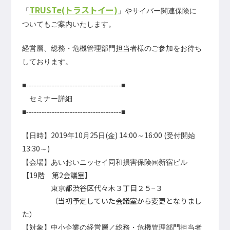
TRUSTe(トラストイー)
「
」や
サイバー関連保険に
ついてもご案内いたします。
経営層、総務・危機管理部門担当者様のご参加をお待ち
しております。
■-------------------------------------■
セミナー詳細
■-------------------------------------■
2019
10
25
(
) 14:00
16:00 (
【日時】
年
月
日
金
～
受付開始
13:30
)
～
【会場】あいおいニッセイ同和損害保険㈱新宿ビル
【19
階 第
2
会議室】
東京都渋谷区代々木３丁目２５−３
（当初予定していた会議室から変更となりまし
た）
【対象】中小企業の経営層／総務・危機管理部門担当者