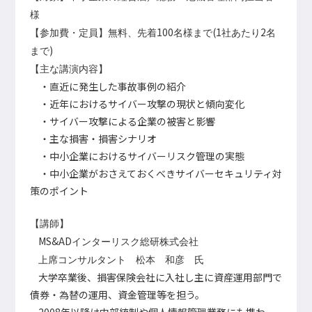
様
100
(1
2
【参加費・定員】無料、先着
名様まで
社あたり
名
)
まで
【主な講演内容】
・直近に発生した事故事例の紹介
・近年におけるサイバー攻撃の現状と傾向変化
・サイバー攻撃による企業の被害と影響
・主な損害・損害シナリオ
・中小企業におけるサイバーリスク管理の実態
・中小企業がおさえておくべきサイバーセキュリティ対
策のポイント
【講師】
MS&AD
インターリスク総研株式会社
上席コンサルタント 松本 和彦 氏
大学卒業後、損害保険会社に入社し主に資産運用部門で
債券・為替の運用、資金管理等を担う。